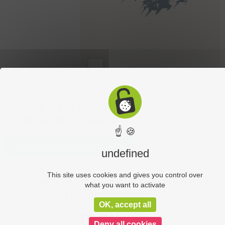
OÙ ACHETER LE MAGAZINE
« MON BOURBONNAIS » ?
☝ 🍪
Découvrez nos points de vente
undefined
This site uses cookies and gives you control over
DÉCOUVREZ LE SITE QUI RÉFÉRENCE TOUS LES
what you want to activate
CHÂTEAUX DU BOURBONNAIS !
OK, accept all
Deny all cookies