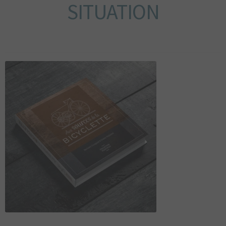
SITUATION
DU BOURBONNAIS
MAGAZINE
LIVRES
AUTOCOLLANTS
CARTE POSTALES
POSTERS
ARTSHOP
TOPOGUIDE VÉLO
DÉCOUVREZ
LE BOURBONNAIS
CONTACT