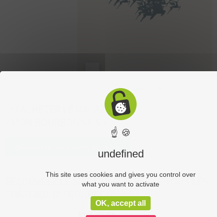
OÙ ACHETER LE MAGAZINE
« MON BOURBONNAIS » ?
☝ 🍪
Découvrez nos points de vente
undefined
This site uses cookies and gives you control over
DÉCOUVREZ LE SITE QUI RÉFÉRENCE TOUS LES
what you want to activate
CHÂTEAUX DU BOURBONNAIS !
OK, accept all