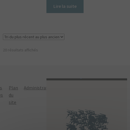
Lire la suite
Trié
20 résultats affichés
du
plus
récent
au
plus
ns
Plan
Administration
Politique de
ancien
es
du
confidentialité
site