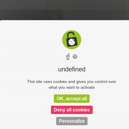
OÙ ACHETER LE MAGAZINE
« MON BOURBONNAIS » ?
☝ 🍪
Découvrez nos points de vente
undefined
This site uses cookies and gives you control over
DÉCOUVREZ LE SITE QUI RÉFÉRENCE TOUS LES
what you want to activate
CHÂTEAUX DU BOURBONNAIS !
OK, accept all
Deny all cookies
Personalize