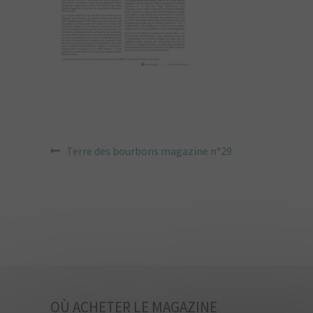
NAVIGATION
Article
Terre des bourbons magazine n°29
précédent :
DE
L’ARTICLE
OÙ ACHETER LE MAGAZINE