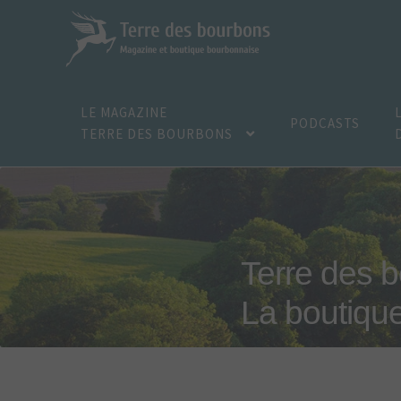
Aller
Aller
à
au
la
contenu
navigation
LE MAGAZINE
PODCASTS
TERRE DES BOURBONS
Terre des 
La boutiqu