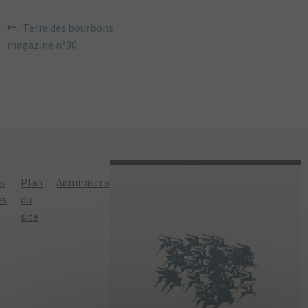
NAVIGATION
Article
Terre des bourbons
précédent :
magazine n°30
DE
L’ARTICLE
ns
Plan
Administration
Politique de
es
du
confidentialité
site