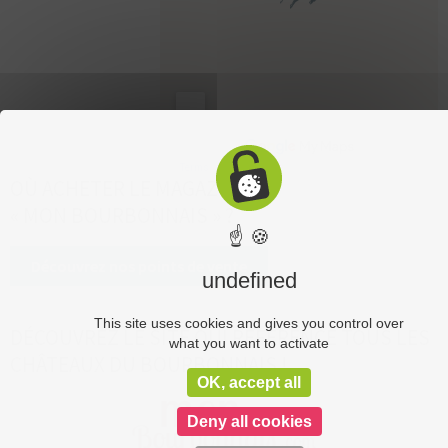
OÙ ACHETER LE MAGAZINE
« MON BOURBONNAIS » ?
☝ 🍪
Découvrez nos points de vente
undefined
This site uses cookies and gives you control over
DÉCOUVREZ LE SITE QUI RÉFÉRENCE TOUS LES
what you want to activate
CHÂTEAUX DU BOURBONNAIS !
OK, accept all
Deny all cookies