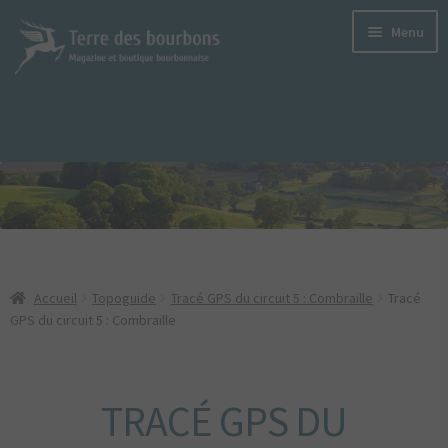
Aller
Aller
Menu
à
au
la
contenu
navigation
LE MAGAZINE
TERRE DES BOURBONS
S’ABONNER
LE DERNIER SORTI
LES ANCIENS NUMÉROS
Accueil
Topoguide
Tracé GPS du circuit 5 : Combraille
Tracé
VERSIONS NUMÉRIQUES
GPS du circuit 5 : Combraille
ANNONCEURS
PODCASTS
TRACÉ GPS DU
LES PRODUITS