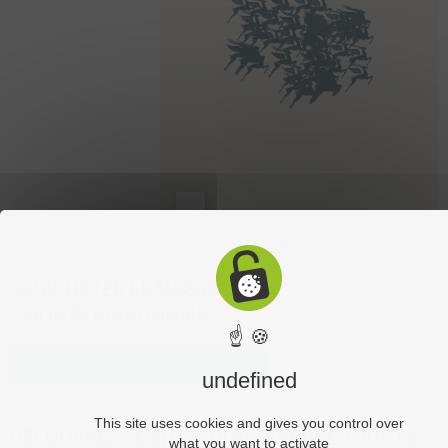
OÙ ACHETER LE MAGAZINE
« MON BOURBONNAIS » ?
☝ 🍪
Découvrez nos points de vente
undefined
This site uses cookies and gives you control over
DÉCOUVREZ LE SITE QUI RÉFÉRENCE TOUS LES
what you want to activate