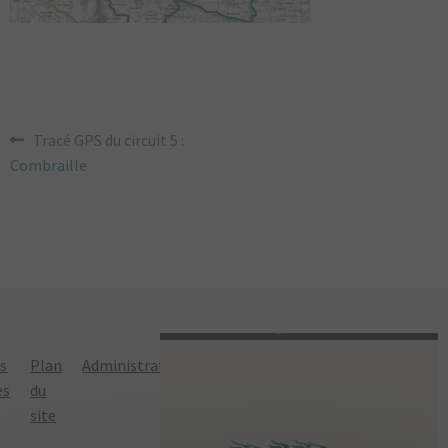
NAVIGATION
Article
Tracé GPS du circuit 5 :
précédent :
Combraille
DE
L’ARTICLE
ns
Plan
Administration
Politique de
es
du
confidentialité
site