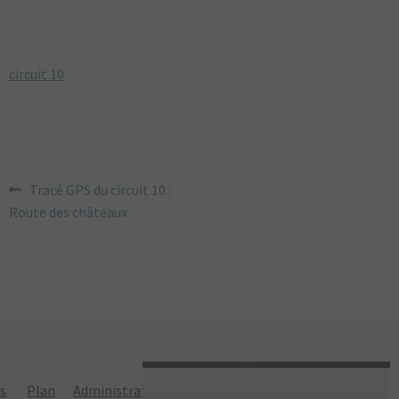
DU BOURBONNAIS
MAGAZINE
circuit 10
LIVRES
AUTOCOLLANTS
CARTE POSTALES
NAVIGATION
Article
Tracé GPS du circuit 10 :
POSTERS
précédent :
Route des châteaux
DE
ARTSHOP
L’ARTICLE
TOPOGUIDE VÉLO
DÉCOUVREZ
LE BOURBONNAIS
CONTACT
ns
Plan
Administration
Politique de