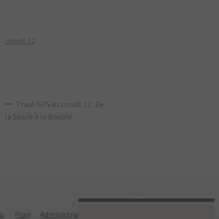
DU BOURBONNAIS
MAGAZINE
circuit 12
LIVRES
AUTOCOLLANTS
CARTE POSTALES
NAVIGATION
Article
Tracé GPS du circuit 12 : De
POSTERS
précédent :
la Sioule à la Bouble
DE
ARTSHOP
L’ARTICLE
TOPOGUIDE VÉLO
DÉCOUVREZ
LE BOURBONNAIS
CONTACT
ns
Plan
Administration
Politique de