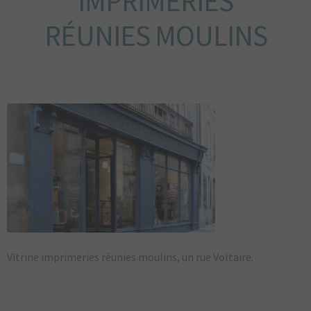
IMPRIMERIES
DU BOURBONNAIS
RÉUNIES MOULINS
MAGAZINE
LIVRES
AUTOCOLLANTS
CARTE POSTALES
POSTERS
ARTSHOP
TOPOGUIDE VÉLO
DÉCOUVREZ
LE BOURBONNAIS
Vitrine imprimeries réunies moulins, un rue Voltaire.
CONTACT