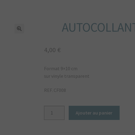
AUTOCOLLANT
🔍
4,00
€
Format 9×10 cm
sur vinyle transparent
REF. CF008
quantité
Ajouter au panier
de
Autocollant
Cerf