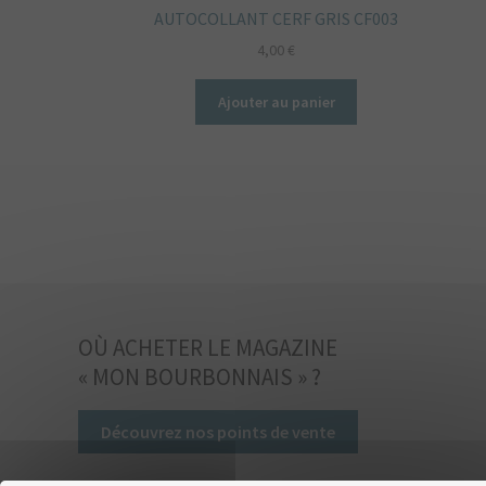
AUTOCOLLANT CERF GRIS CF003
4,00
€
Ajouter au panier
OÙ ACHETER LE MAGAZINE
« MON BOURBONNAIS » ?
Découvrez nos points de vente