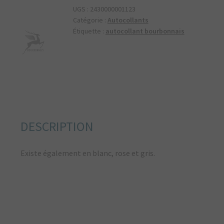
bleu
UGS :
2430000001123
CF008
Catégorie :
Autocollants
Étiquette :
autocollant bourbonnais
DESCRIPTION
Existe également en blanc, rose et gris.