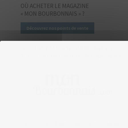
OÙ ACHETER LE MAGAZINE
« MON BOURBONNAIS » ?
Découvrez nos points de vente
DÉCOUVREZ LE SITE QUI RÉFÉRENCE
TOUS LES CHÂTEAUX DU BOURBONNAIS
!
CGV
Mentions légales
Liens utiles
Plan du site