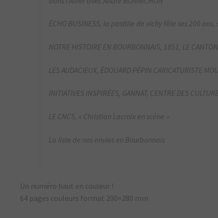
dans l’Allier avec André BONNICHON
ÉCHO BUSINESS, la pastille de vichy fête ses 200 ans, 
NOTRE HISTOIRE EN BOURBONNAIS, 1851, LE CANTON
LES AUDACIEUX, ÉDOUARD PÉPIN CARICATURISTE MO
INITIATIVES INSPIRÉES, GANNAT, CENTRE DES CULTU
LE CNCS, « Christian Lacroix en scène »
La liste de nos envies en Bourbonnais
Un numéro haut en couleur !
64 pages couleurs format 200×280 mm