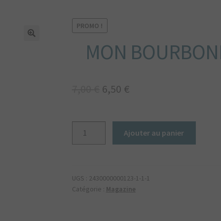
PROMO !
MON BOURBONN
🔍
Le
Le
7,00
€
6,50
€
prix
prix
initial
actuel
quantité
Ajouter au panier
de
était :
est :
Mon
7,00 €.
6,50 €.
Bourbonnais
magazine
UGS :
2430000000123-1-1-1
n°37
Catégorie :
Magazine