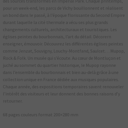
des sources transformés en Imperial Park. Chaque printemps,
pour un week-end, les parcs de Vichy bouillonnent et réalisent
un bond dans le passé, à l’époque florissante du Second Empire
durant laquelle la cité thermale a vécu ses plus grands
changements culturels, architecturaux et touristiques. Les
églises peintes du bourbonnais, l’art du détail. Décorern
enseigner, émouvoir. Découvrez les différentes églises peintes
comme Jenzat, Souvigny, Louchy-Montfand, Saulcet… Mupop,
Rock & Folk. Un musée qui s’écoute. Au cœur de Montluçon et
juché au sommet du quartier historique, le Mupop rayonne
dans l’ensemble du bourbonnais et bien au-delà grâce à une
collection unique en France dédiée aux musiques populaires.
Chaque année, des expositions temporaires savent renouveler
l’intérêt des visiteurs et leur donnent des bonnes raisons d’y
retourner.
68 pages couleurs format 200×280 mm