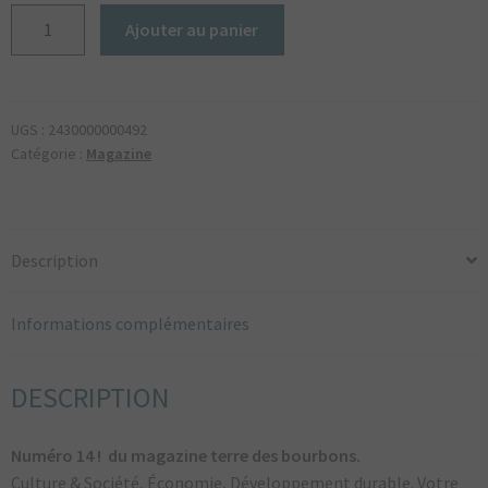
quantité
Ajouter au panier
de
Terre
des
bourbons
UGS :
2430000000492
magazine
Catégorie :
Magazine
n°14
Description
Informations complémentaires
DESCRIPTION
Numéro 14 ! du magazine terre des bourbons.
Culture & Société, Économie, Développement durable. Votre