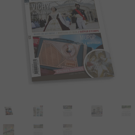
DU BOURBONNAIS
MAGAZINE
LIVRES
AUTOCOLLANTS
CARTE POSTALES
POSTERS
ARTSHOP
TOPOGUIDE VÉLO
DÉCOUVREZ
LE BOURBONNAIS
CONTACT