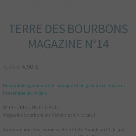
TERRE DES BOURBONS
MAGAZINE N°14
Le
Le
5,50
€
4,90
€
prix
prix
Disponible également en kiosque et en grande surface sur
initial
actuel
l’ensemble de l’Allier !
était :
est :
N°14 – JUIN-JUILLET-AOÛT
5,50 €.
4,90 €.
Magazine bourbonnais d’exploration locale !
Au sommaire de ce numéro :
VICHY fête Napoléon III, le parc