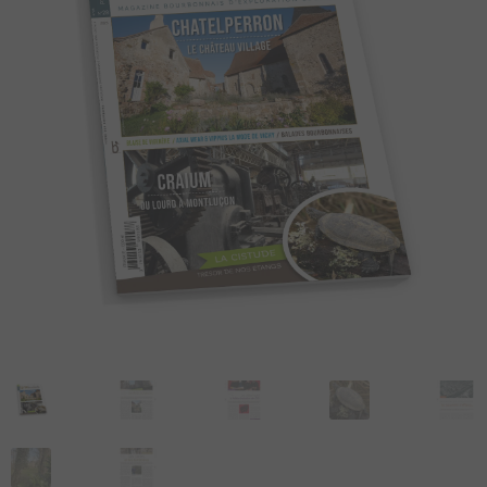
DU BOURBONNAIS
MAGAZINE
LIVRES
AUTOCOLLANTS
CARTE POSTALES
POSTERS
ARTSHOP
TOPOGUIDE VÉLO
DÉCOUVREZ
LE BOURBONNAIS
CONTACT