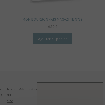
MON BOURBONNAIS MAGAZINE N°39
6,50
€
Ajouter au panier
ns
Plan
Administration
Politique de
es
du
confidentialité
site