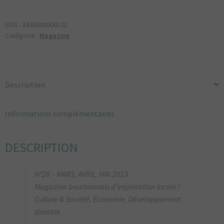
des
bourbons
UGS :
2430000000121
magazine
Catégorie :
Magazine
n°28
Description
Informations complémentaires
DESCRIPTION
N°28 – MARS, AVRIL, MAI 2023
Magazine bourbonnais d’exploration locale !
Culture & Société, Économie, Développement
durable.