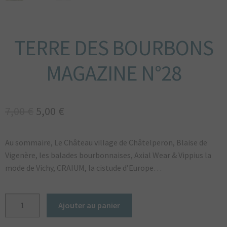
TERRE DES BOURBONS
MAGAZINE N°28
Le
Le
7,00
€
5,00
€
prix
prix
Au sommaire, Le Château village de Châtelperon, Blaise de
initial
actuel
Vigenère, les balades bourbonnaises, Axial Wear & Vippius la
était :
est :
mode de Vichy, CRAIUM, la cistude d’Europe…
7,00 €.
5,00 €.
quantité
Ajouter au panier
de
Terre