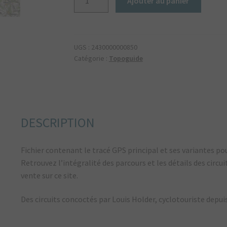
Ajouter au panier
de
Tracé
GPS
du
UGS :
2430000000850
circuit
Catégorie :
Topoguide
14
:
Val
d’Allier
DESCRIPTION
Sud
Fichier contenant le tracé GPS principal et ses variantes pour 
Retrouvez l’intégralité des parcours et les détails des circ
vente sur ce site.
Des circuits concoctés par Louis Holder, cyclotouriste depu