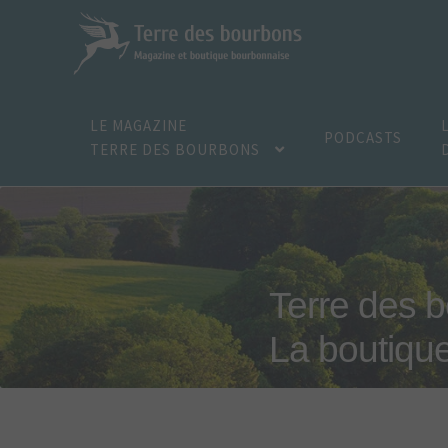
Aller
Aller
à
au
la
contenu
navigation
LE MAGAZINE
PODCASTS
TERRE DES BOURBONS
Terre des 
La boutiqu