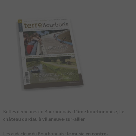
DU BOURBONNAIS
MAGAZINE
LIVRES
AUTOCOLLANTS
CARTE POSTALES
POSTERS
ARTSHOP
TOPOGUIDE VÉLO
DÉCOUVREZ
LE BOURBONNAIS
Belles demeures en Bourbonnais :
L’âme bourbonnaise, Le
château du Riau à Villeneuve-sur-allier
CONTACT
Les audacieux du Bourbonnais :
le musicien contre-