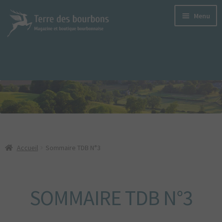
Aller
Aller
Menu
à
au
la
contenu
navigation
LE MAGAZINE
TERRE DES BOURBONS
S’ABONNER
LE DERNIER SORTI
LES ANCIENS NUMÉROS
Accueil
Sommaire TDB N°3
VERSIONS NUMÉRIQUES
ANNONCEURS
SOMMAIRE TDB N°3
PODCASTS
LES PRODUITS