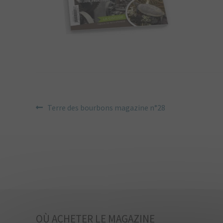
NAVIGATION
Article
Terre des bourbons magazine n°28
précédent :
DE
L’ARTICLE
OÙ ACHETER LE MAGAZINE