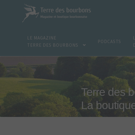
Aller
Aller
à
au
la
contenu
navigation
LE MAGAZINE
PODCASTS
TERRE DES BOURBONS
Terre des 
La boutiqu