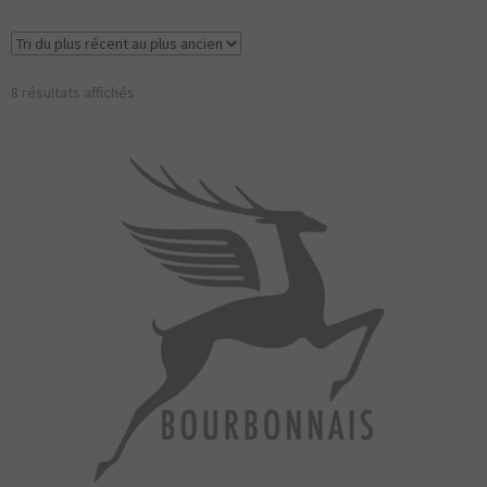
DU BOURBONNAIS
MAGAZINE
Trié
8 résultats affichés
LIVRES
du
plus
AUTOCOLLANTS
récent
au
CARTE POSTALES
plus
ancien
POSTERS
ARTSHOP
TOPOGUIDE VÉLO
DÉCOUVREZ
LE BOURBONNAIS
CONTACT