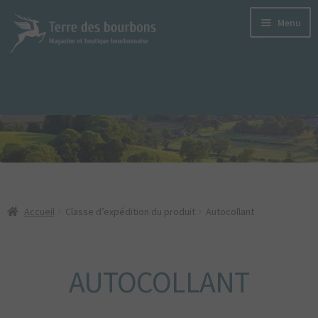
Aller
Aller
Menu
à
au
la
contenu
navigation
LE MAGAZINE
TERRE DES BOURBONS
S’ABONNER
LE DERNIER SORTI
LES ANCIENS NUMÉROS
Accueil
Classe d’expédition du produit
Autocollant
VERSIONS NUMÉRIQUES
ANNONCEURS
AUTOCOLLANT
PODCASTS
LES PRODUITS