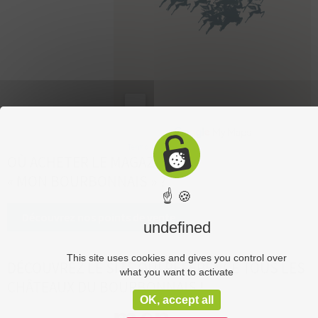
OÙ ACHETER LE MAGAZINE
« MON BOURBONNAIS » ?
☝ 🍪
Découvrez nos points de vente
undefined
This site uses cookies and gives you control over
DÉCOUVREZ LE SITE QUI RÉFÉRENCE TOUS LES
what you want to activate
CHÂTEAUX DU BOURBONNAIS !
OK, accept all