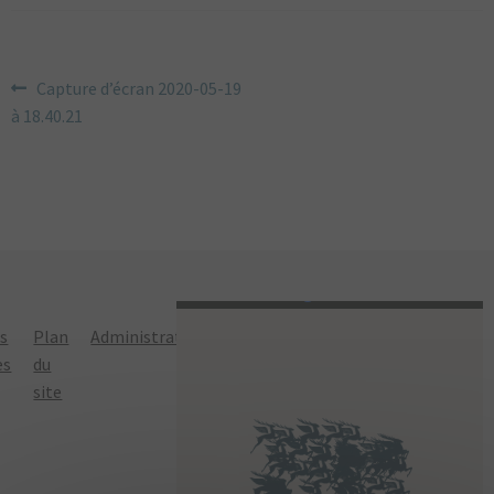
NAVIGATION
Article
Capture d’écran 2020-05-19
précédent :
à 18.40.21
DE
L’ARTICLE
ns
Plan
Administration
Politique de
es
du
confidentialité
site