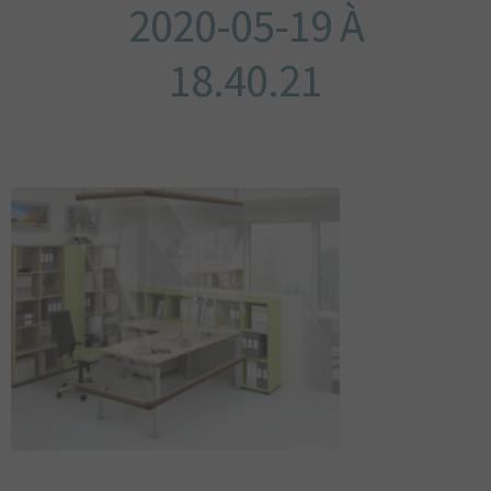
2020-05-19 À
DU BOURBONNAIS
MAGAZINE
18.40.21
LIVRES
AUTOCOLLANTS
CARTE POSTALES
POSTERS
ARTSHOP
TOPOGUIDE VÉLO
DÉCOUVREZ
LE BOURBONNAIS
CONTACT