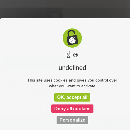
OÙ ACHETER LE MAGAZINE
« MON BOURBONNAIS » ?
☝ 🍪
Découvrez nos points de vente
undefined
This site uses cookies and gives you control over
DÉCOUVREZ LE SITE QUI RÉFÉRENCE TOUS LES
what you want to activate
CHÂTEAUX DU BOURBONNAIS !
OK, accept all
Deny all cookies
Personalize