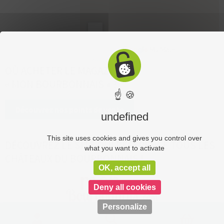
OÙ ACHETER LE MAGAZINE
« MON BOURBONNAIS » ?
☝ 🍪
Découvrez nos points de vente
undefined
This site uses cookies and gives you control over
DÉCOUVREZ LE SITE QUI RÉFÉRENCE TOUS LES
what you want to activate
CHÂTEAUX DU BOURBONNAIS !
OK, accept all
Deny all cookies
Personalize