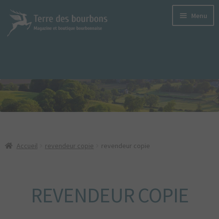
Aller
Aller
Menu
à
au
la
contenu
navigation
LE MAGAZINE
TERRE DES BOURBONS
S’ABONNER
LE DERNIER SORTI
LES ANCIENS NUMÉROS
Accueil
revendeur copie
revendeur copie
VERSIONS NUMÉRIQUES
ANNONCEURS
REVENDEUR COPIE
PODCASTS
LES PRODUITS